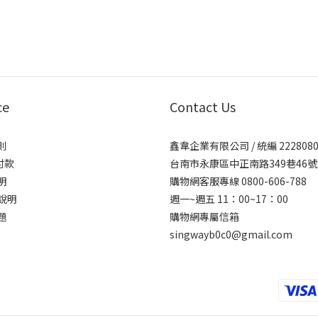
ce
Contact Us
則
鑫韋企業有限公司 / 統編 2228080
付款
台南市永康區中正南路349巷46號
明
購物網客服專線 0800-606-788
說明
週一~週五 11：00~17：00
題
購物網專屬信箱
singwayb0c0@gmail.com