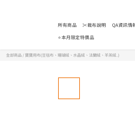
所有商品
✂裁布說明
QA資訊情報站
⭐本月限定特價品
全部商品
/
寶寶用布(豆毯布、珊瑚絨、水晶絨、法蘭絨、羊羔絨..)