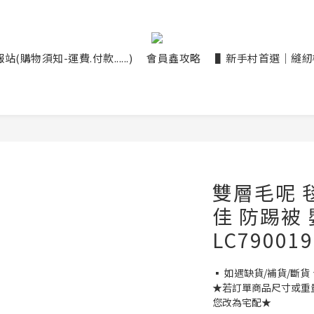
(購物須知-運費.付款......)
會員鑫攻略
▌新手村首選｜縫紉機大
雙層毛呢 
佳 防踢被
LC790019
▪ 如遇缺貨/補貨/斷貨
★若訂單商品尺寸或重
您改為宅配★