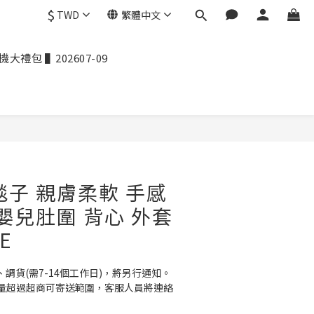
$
TWD
繁體中文
禮包 ▌202607-09
毯子 親膚柔軟 手感
 嬰兒肚圍 背心 外套
E
、調貨(需7-14個工作日)，將另行通知。
量超過超商可寄送範圍，客服人員將連絡