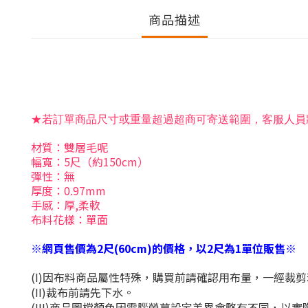
商品描述
若訂單商品尺寸或重量超過超商可寄送範圍，客服人員
★
材質：雙層毛呢
幅寬：5尺（約150cm）
彈性：無
厚度：0.97mm
手感：厚,柔軟
布料花樣：單面
※網頁售價為2尺(60cm)的價格，以2尺為1單位販售※
(I)因布料商品屬性特殊，購買前請確認用布量，一經裁
(II)裁布前請先下水。
(III)商品圖檔顏色因電腦螢幕設定差異會略有不同，以