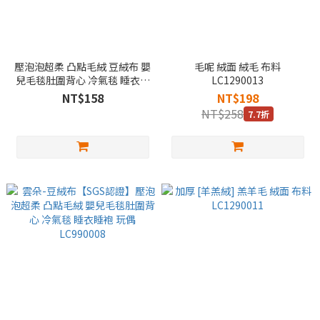
壓泡泡超柔 凸點毛絨 豆絨布 嬰
毛呢 絨面 絨毛 布料
兒毛毯肚圍背心 冷氣毯 睡衣睡
LC1290013
袍 玩偶 LC790018
NT$158
NT$198
NT$258
7.7折