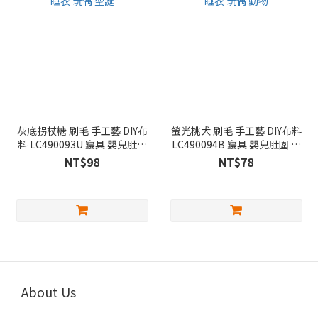
灰底拐杖糖 刷毛 手工藝 DIY布
螢光桃犬 刷毛 手工藝 DIY布料
料 LC490093U 寢具 嬰兒肚圍
LC490094B 寢具 嬰兒肚圍 冷
冷氣毯 睡衣 玩偶 聖誕
氣毯 睡衣 玩偶 動物
NT$98
NT$78
About Us