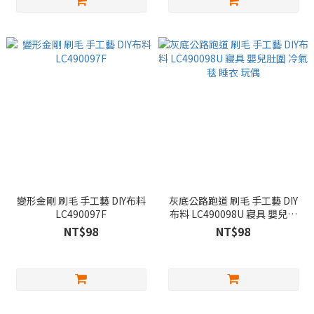
變形金剛 刷毛 手工藝 DIY布料
灰底公路跑道 刷毛 手工藝 DIY
LC490097F
布料 LC490098U 寢具 嬰兒肚
圍 冷氣毯 睡衣 玩偶
NT$98
NT$98