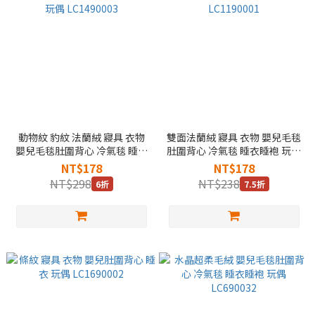
動物紋 豹紋 法蘭絨 寢具 衣物
雙面法蘭絨 寢具 衣物 嬰兒毛毯
嬰兒毛毯肚圍背心 冷氣毯 睡衣
肚圍背心 冷氣毯 睡衣睡袍 玩偶
睡袍 玩偶 LC1490003
LC1190001
NT$178
NT$178
NT$298
NT$238
6折
7.5折