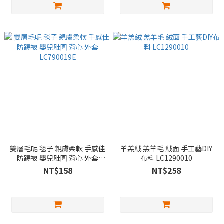
雙層毛呢 毯子 親膚柔軟 手感佳
羊羔絨 羔羊毛 絨面 手工藝DIY
防踢被 嬰兒肚圍 背心 外套
布料 LC1290010
LC790019E
NT$158
NT$258