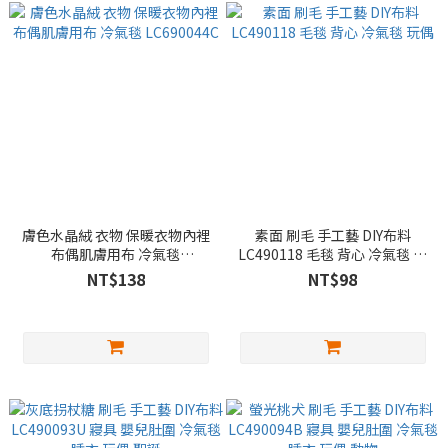
膚色水晶絨 衣物 保暖衣物內裡
素面 刷毛 手工藝 DIY布料
布偶肌膚用布 冷氣毯
LC490118 毛毯 背心 冷氣毯 玩
LC690044C
偶
NT$138
NT$98