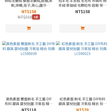
條紋法蘭絨 雙面法蘭絨,超細,柔
短羊毛 羊羔絨 毛毛布 布偶布 綿
軟,保暖,毯子,背心,圍巾
羊絨 泰迪絨 毛顆粒布 超輕 保暖
LC1590006
效果佳 外套 內裡 帽子
NT$158
NT$158
LC790024
NT$318
5折
黑色素面 雙面刷毛 手工藝 DIY
紅色素面 刷毛 手工藝 DIY布料
布料 寢具 嬰兒肚圍 冷氣毯 睡衣
寢具 嬰兒肚圍 冷氣毯 睡衣 玩偶
玩偶 LC590039
LC590023
NT$118
NT$78