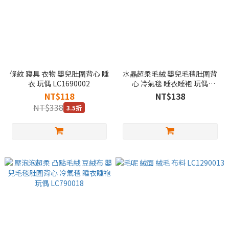
條紋 寢具 衣物 嬰兒肚圍背心 睡
水晶超柔毛絨 嬰兒毛毯肚圍背
衣 玩偶 LC1690002
心 冷氣毯 睡衣睡袍 玩偶
LC690032
NT$118
NT$138
NT$338
3.5折