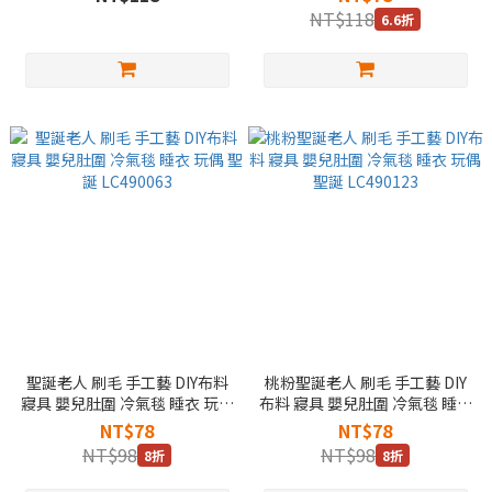
NT$118
6.6折
聖誕老人 刷毛 手工藝 DIY布料
桃粉聖誕老人 刷毛 手工藝 DIY
寢具 嬰兒肚圍 冷氣毯 睡衣 玩偶
布料 寢具 嬰兒肚圍 冷氣毯 睡衣
聖誕 LC490063
玩偶 聖誕 LC490123
NT$78
NT$78
NT$98
NT$98
8折
8折