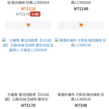
毯 睡衣睡袍 玩偶 LC890004
偶 LC990006
NT$118
NT$198
NT$178
6.6折
大幅寬-壓泡泡超柔【SGS認
素面針織布 冷氣毯 睡衣睡袍 玩
證】 凸點毛絨 豆絨布 嬰兒毛毯
偶 LC490036
肚圍背心 冷氣毯 LC890008
NT$178
NT$98