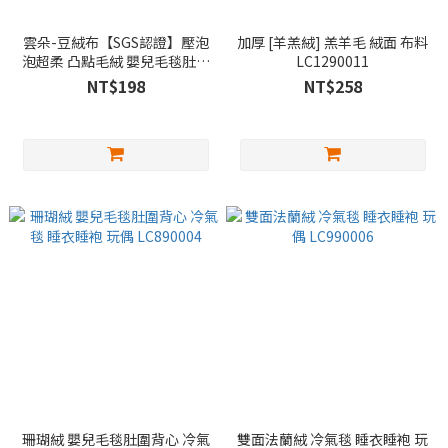
雲朵-豆絨布【SGS認證】壓泡
加厚 [羊羔絨] 羔羊毛 絨面 布料
泡超柔 凸點毛絨 嬰兒毛毯肚圍
LC1290011
背心 冷氣毯 睡衣睡袍 玩偶
NT$198
NT$258
LC990008
珊瑚絨 嬰兒毛毯肚圍背心 冷氣
雙面法蘭絨 冷氣毯 睡衣睡袍 玩