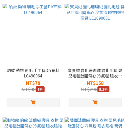
豹紋 動物 刷毛 手工藝DIY布料
寶貝絨 變化珊瑚絨 變化毛毯 嬰
LC490064
兒毛毯肚圍背心 冷氣毯 睡衣睡
袍 玩偶 LC1690001
NT$78
NT$158
NT$98
NT$298
8折
5.3折