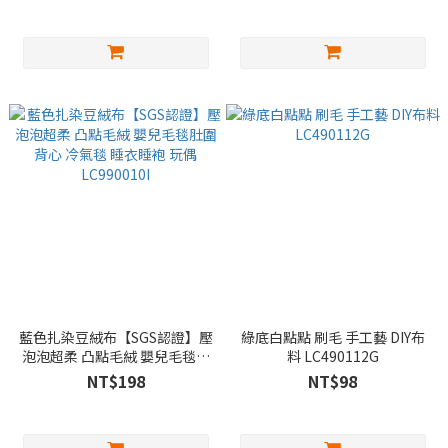
藍色扎染豆絨布【SGS認證】壓
綠底白點點 刷毛 手工藝 DIY布
泡泡超柔 凸點毛絨 嬰兒毛毯肚
料 LC490112G
圍背心 冷氣毯 睡衣睡袍 玩偶
NT$198
NT$98
LC990010I