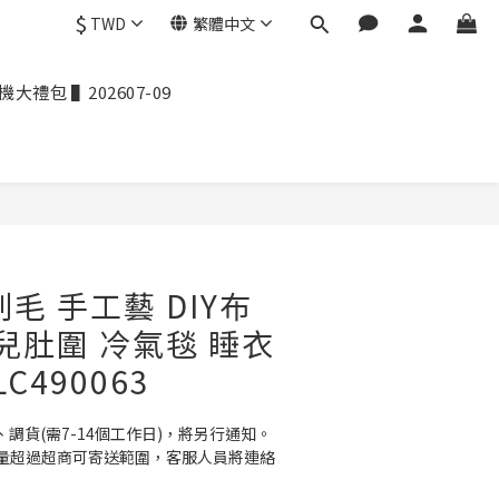
$
TWD
繁體中文
禮包 ▌202607-09
毛 手工藝 DIY布
嬰兒肚圍 冷氣毯 睡衣
C490063
、調貨(需7-14個工作日)，將另行通知。
量超過超商可寄送範圍，客服人員將連絡