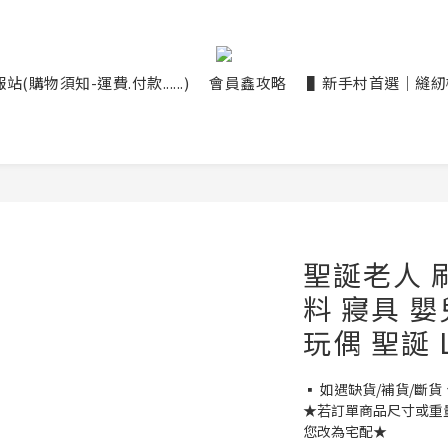
(購物須知-運費.付款......)
會員鑫攻略
▌新手村首選｜縫紉機大
聖誕老人 刷
料 寢具 
玩偶 聖誕 L
▪ 如遇缺貨/補貨/斷貨
★若訂單商品尺寸或重
您改為宅配★