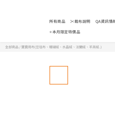
所有商品
✂裁布說明
QA資訊情報站
⭐本月限定特價品
全部商品
/
寶寶用布(豆毯布、珊瑚絨、水晶絨、法蘭絨、羊羔絨..)