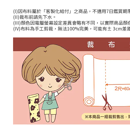
(I)
因布料屬於「客製化給付」之商品，不適用
7
日鑑賞期
(II)
裁布前請先下水。
(III)
顏色因電臘螢幕設定差異會略有不同，以實際商品顏
(IV)
布料為手工剪裁，無法
100%
完美，可能有
± 3cm
差