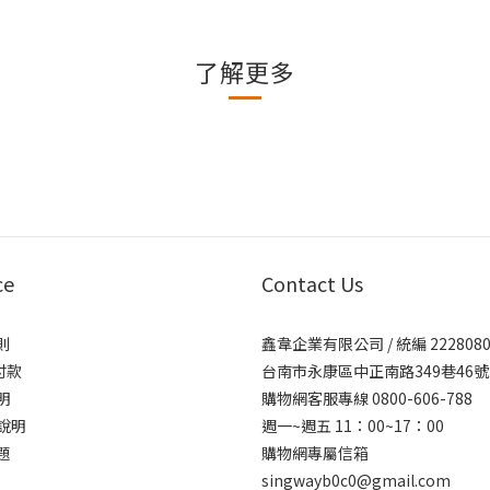
了解更多
ce
Contact Us
則
鑫韋企業有限公司 / 統編 2228080
付款
台南市永康區中正南路349巷46號
明
購物網客服專線 0800-606-788
說明
週一~週五 11：00~17：00
題
購物網專屬信箱
singwayb0c0@gmail.com