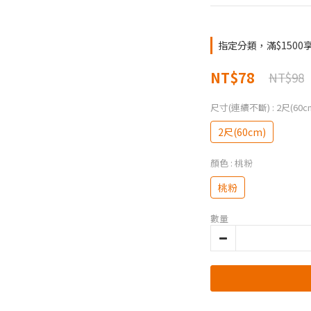
指定分類，滿$1500
NT$78
NT$98
尺寸(連續不斷)
: 2尺(60c
2尺(60cm)
顏色
: 桃粉
桃粉
數量