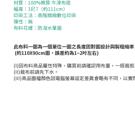
材質：
100%
棉質 牛津布底
幅寬：
3
尺
7
（約
111c
m
）
印染工法：高階精緻數位印染
彈性：無
布料花樣：
防潑水
單面
此布料一圖為一個單位一圖之長度因對圖設計與製程縮率
(
約
110X
90cm
圖，誤差約為
1~2
吋左右
)
(I)
因布料商品屬性特殊，購買前請確認用布量，一經裁剪
(II)
裁布前請先下水。
(III)
商品圖檔顏色因電腦螢幕設定差異會略有不同，以實