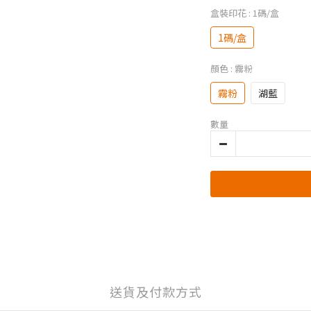
盒裝印花
: 1碼/盒
1碼/盒
顏色
: 霧粉
霧粉
湖藍
數量
送貨及付款方式