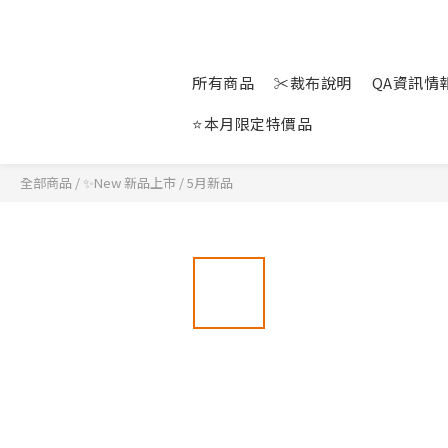
所有商品
✂裁布說明
QA資訊情報站
⭐本月限定特價品
全部商品
/
✨New 新品上市
/
5月新品