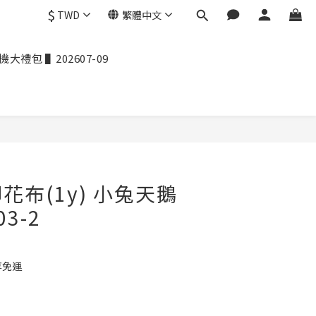
$
TWD
繁體中文
禮包 ▌202607-09
花布(1y) 小兔天鵝
03-2
享免運