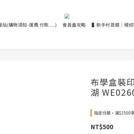
(購物須知-運費.付款......)
會員鑫攻略
▌新手村首選｜縫紉機大
布學盒裝印
湖 WE026
指定分類，滿$1500
NT$500