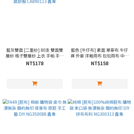
藍灰雙面 [二重紗] 80支 雙面雙
藍色 [牛仔布] 素面 單寧布 牛仔
層紗 格子雙層紗 上衣 手帕 手作
褲 外套 洋裁用布 包包用布 中薄
衣服 透氣 涼爽 吸汗 排汗 手感
牛仔 CE790159 鑫韋
NT$178
NT$158
軟綿 觸感舒服 CA890113 鑫韋