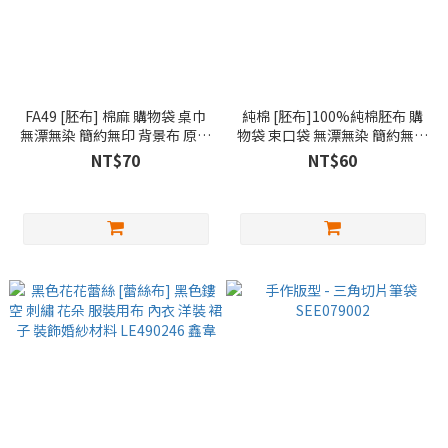
FA49 [胚布] 棉麻 購物袋 桌巾
純棉 [胚布]100%純棉胚布 購
無漂無染 簡約無印 背景布 原胚
物袋 束口袋 無漂無染 簡約無印
手工藝 DIY NG350088 鑫韋
DIY 拼布布料 NG300313 鑫韋
NT$70
NT$60