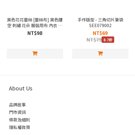
黑色花花蕾絲 [蕾絲布] 黑色鏤
手作版型 - 三角切片筆袋
空 刺繡 花朵 服裝用布 內衣 洋
SEE079002
裝 裙子 裝飾婚紗材料
NT$98
NT$69
LE490246 鑫韋
NT$79
8.7折
About Us
品牌故事
門市資訊
條款及細則
隱私權政策