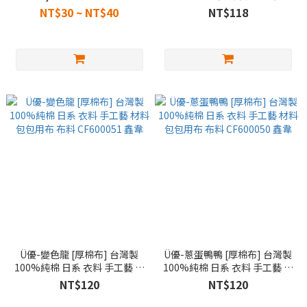
動 斜背包五金 背包三角調節片
包包用布 布料 FC590373 鑫韋
NT$30 ~ NT$40
NT$118
代替D環 DIY 手作 SA002045
SA002046 鑫韋
Ü優-變色龍 [厚棉布] 台灣製
Ü優-蔥蛋鴨鴨 [厚棉布] 台灣製
100%純棉 日系 衣料 手工藝 材
100%純棉 日系 衣料 手工藝 材
料 包包用布 布料 CF600051 鑫
料 包包用布 布料 CF600050 鑫
NT$120
NT$120
韋
韋