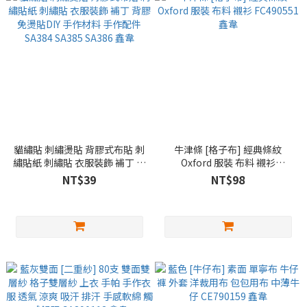
貓繡貼 刺繡燙貼 背膠式布貼 刺
牛津條 [格子布] 經典條紋
繡貼紙 刺繡貼 衣服裝飾 補丁 背
Oxford 服裝 布料 襯衫
膠免燙貼DIY 手作材料 手作配
FC490551 鑫韋
NT$39
NT$98
件 SA384 SA385 SA386 鑫韋