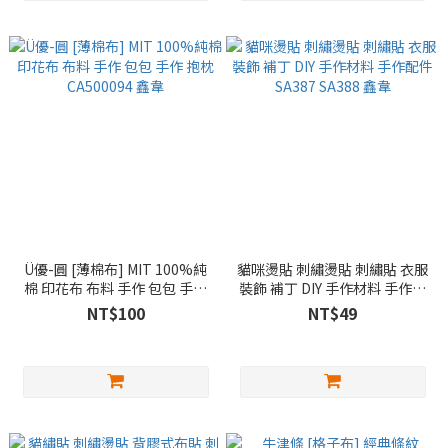
Ü優-圓 [薄棉布] MIT 100%純
貓咪燙貼 刺繡燙貼 刺繡貼 衣服
棉 印花布 布料 手作 包包 手作
裝飾 補丁 DIY 手作材料 手作配
抱枕 CA500094 鑫韋
件 SA387 SA388 鑫韋
NT$100
NT$49