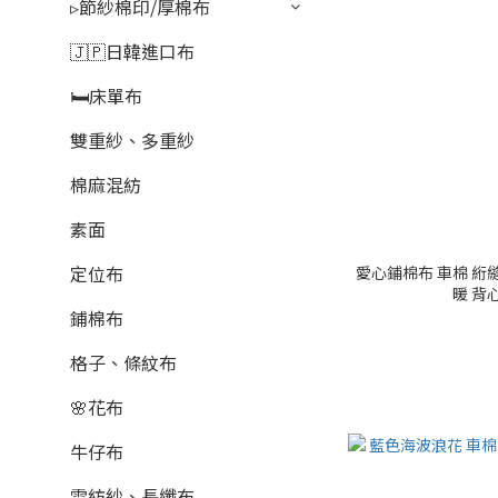
▹節紗棉印/厚棉布
🇯🇵日韓進口布
🛏️床單布
雙重紗、多重紗
棉麻混紡
素面
定位布
愛心鋪棉布 車棉 絎縫
暖 背心
鋪棉布
格子、條紋布
🌸花布
牛仔布
雪紡紗、長纖布