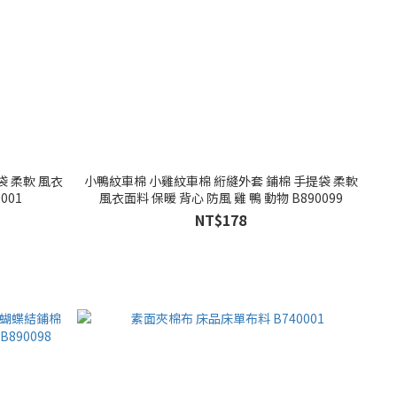
袋 柔軟 風衣
小鴨紋車棉 小雞紋車棉 絎縫外套 鋪棉 手提袋 柔軟
001
風衣面料 保暖 背心 防風 雞 鴨 動物 B890099
NT$178