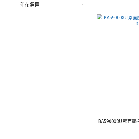
印花選擇
BA590008U 素面壓棉 包包用布 菱格壓紋 手工藝DIY