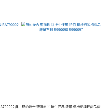
790002 鑫
簡約幾合 聖誕樹 拼接牛仔風 鈕釦 精梳棉鋪棉床品床