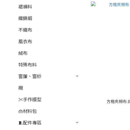
裙褲料
織錦緞
不織布
風衣布
絨布
特殊布料
窗簾、窗紗
襯
✂️手作版型
方格夾棉布 床
👜材料包
🧵配件專區