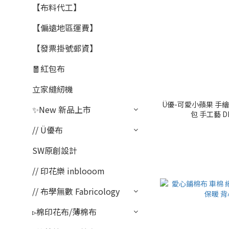
【布料代工】
【偏遠地區運費】
【發票掛號郵資】
🧧紅包布
立家縫紉機
Ü優-可愛小蘋果 手繪風 雙面 夾棉
✨New 新品上市
包 手工藝 DI
// Ü優布
SW原創設計
// 印花樂 inblooom
// 布學無數 Fabricology
▹棉印花布/薄棉布