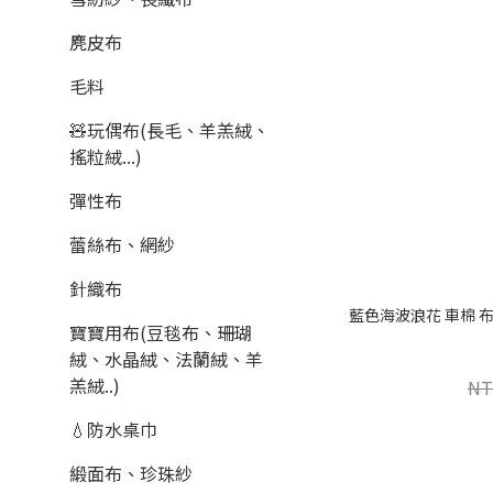
麂皮布
毛料
🧸玩偶布(長毛、羊羔絨、
搖粒絨...)
彈性布
蕾絲布、網紗
針織布
藍色海波浪花 車棉 布料
寶寶用布(豆毯布、珊瑚
絨、水晶絨、法蘭絨、羊
羔絨..)
NT
💧防水桌巾
緞面布、珍珠紗