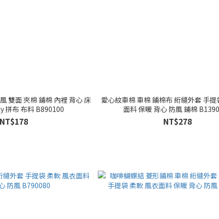
 鋪棉 內裡 背心 床
愛心紋車棉 車棉 鋪棉布 絎縫外套 手提
y 拼布 布料 B890100
面料 保暖 背心 防風 鋪棉 B1390
NT$178
NT$278