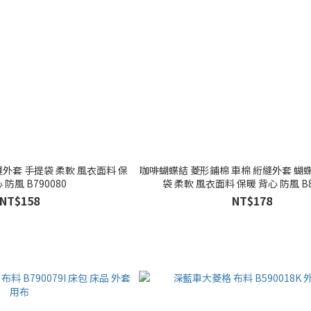
外套 手提袋 柔軟 風衣面料 保
咖啡蝴蝶結 菱形鋪棉 車棉 絎縫外套 蝴
 防風 B790080
袋 柔軟 風衣面料 保暖 背心 防風 B8
NT$158
NT$178