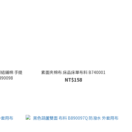
蝶結鋪棉 手提
素面夾棉布 床品床單布料 B740001
90098
NT$158