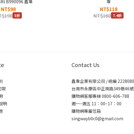
 B990096 鑫韋
韋
NT$98
NT$118
T$198
NT$160
5折
7.4折
ce
Contact Us
則
鑫韋企業有限公司 / 統編 2228080
付款
台南市永康區中正南路349巷46號
明
購物網客服專線 0800-606-788
說明
週一~週五 11：00~17：00
題
購物網專屬信箱
singwayb0c0@gmail.com