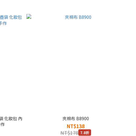
壺袋 化妝包 內
夾棉布 B8900
手作
NT$138
NT$178
7.8折