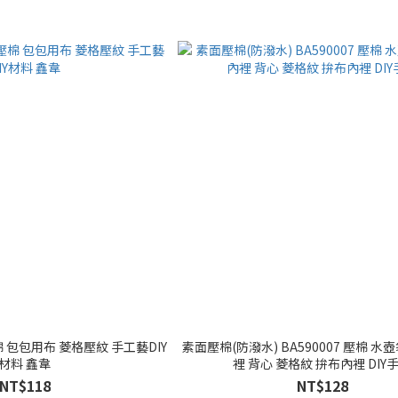
素面壓棉(防潑水) BA590007 壓棉 水
材料 鑫韋
裡 背心 菱格紋 拚布內裡 DIY
NT$118
NT$128