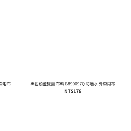
外套用布
黑色葫蘆雙面 布料 B890097Q 防潑水 外套用布
NT$178