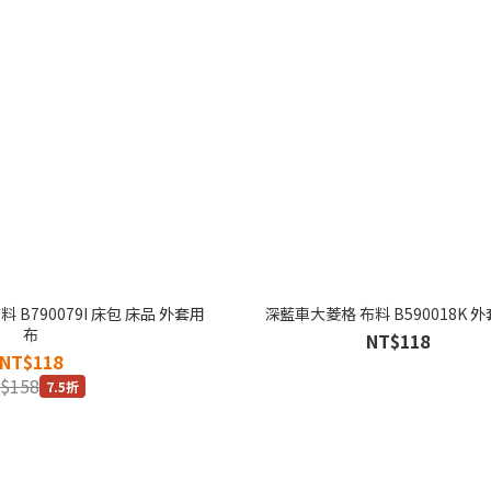
 B790079I 床包 床品 外套用
深藍車大菱格 布料 B590018K 
布
NT$118
NT$118
$158
7.5折