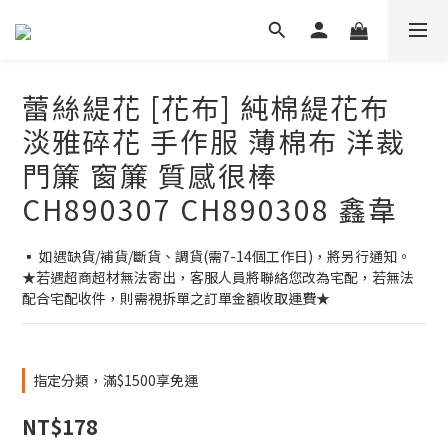
蕾絲緹花 [花布] 純棉緹花布
淡雅碎花 手作服 薄棉布 洋裁
門簾 窗簾 質感很棒
CH890307 CH890308 鑫韋
▪ 如遇缺貨/補貨/斷貨、調貨(需7-14個工作日)，將另行通知。
★若遇超商超材無法寄出，客服人員將聯絡您改為宅配，若無法
配合宅配收件，則需視拆單之訂單金額收取運費★
指定分類，滿$1500享免運
NT$178