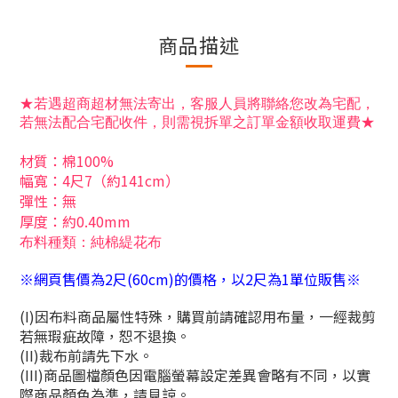
商品描述
★若遇超商超材無法寄出，客服人員將聯絡您改為宅配，
若無法配合宅配收件，則需視拆單之訂單金額收取運費★
材質
：棉100%
幅寬：4尺7（約141cm）
彈性：無
厚度：約0.40mm
布料種類：純棉緹花布
※網頁售價為2尺(60cm)的價格，以2尺為1單位販售※
(I)因布料商品屬性特殊，購買前請確認用布量，一經裁剪
若無瑕疵故障，恕不退換。
(II)裁布前請先下水。
(III)商品圖檔顏色因電腦螢幕設定差異會略有不同，以實
際商品顏色為準，請見諒。