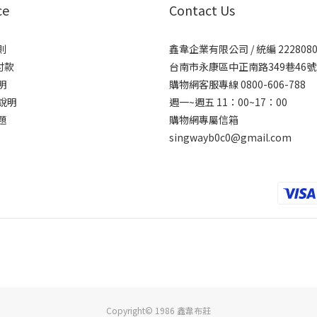
ce
Contact Us
則
鑫韋企業有限公司 / 統編 2228080
付款
台南市永康區中正南路349巷46號
明
購物網客服專線 0800-606-788
說明
週一~週五 11：00~17：00
題
購物網專屬信箱
singwayb0c0@gmail.com
Copyright© 1986 鑫韋布莊