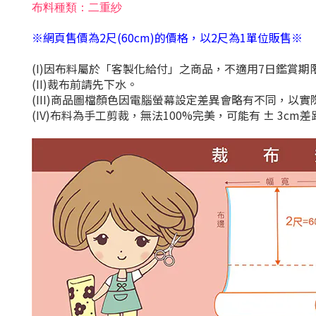
布料種類：二重紗
※網頁售價為2尺(60cm)的價格，以2尺為1單位販售※
(I)因布料屬於「客製化給付」之商品，不適用7日鑑賞
(II)裁布前請先下水。
(III)商品圖檔顏色因電腦螢幕設定差異會略有不同，以
(IV)布料為手工剪裁，無法100%完美，可能有 ± 3