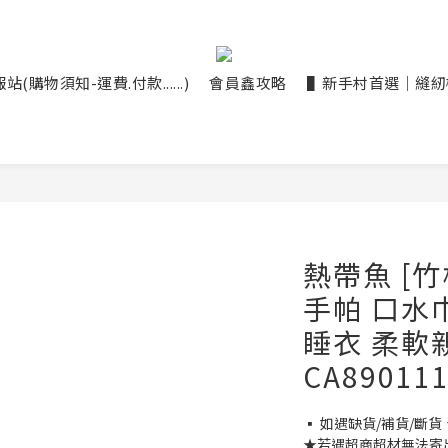
(購物須知-運費.付款......)
會員鑫攻略
▌新手村首選｜縫紉機大
熱帶魚 [
手帕 口水
睡衣 柔軟
CA89011
▪ 如遇缺貨/補貨/斷貨
★若遇超商超材無法寄