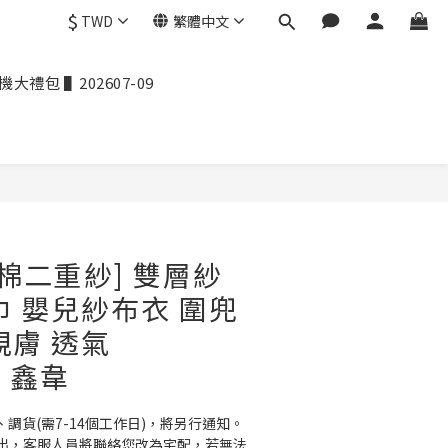
$
TWD
繁體中文
禮包 ▌202607-09
竹棉二重紗] 雙層紗
巾 嬰兒紗布衣 圍兜
親膚 透氣
1 鑫韋
、調貨(需7-14個工作日)，將另行通知。
出，客服人員將聯絡您改為宅配，若無法