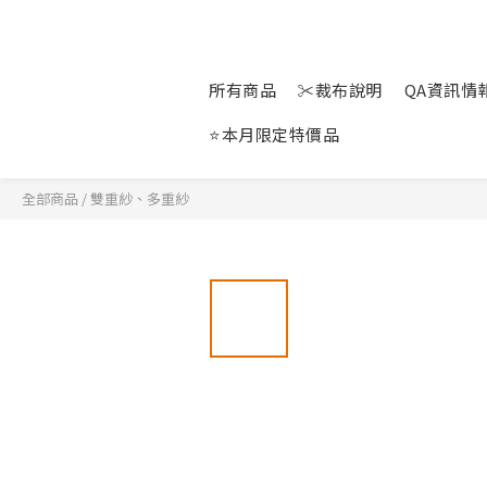
所有商品
✂裁布說明
QA資訊情報站
⭐本月限定特價品
全部商品
/
雙重紗、多重紗