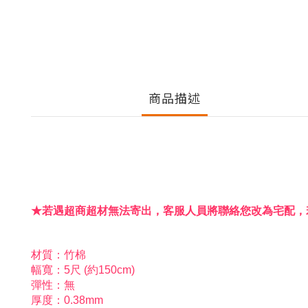
商品描述
★若遇超商超材無法寄出，客服人員將聯絡您改為宅配，
材質：竹棉
幅寬：5尺 (約150cm)
彈性：無
厚度：0.38mm