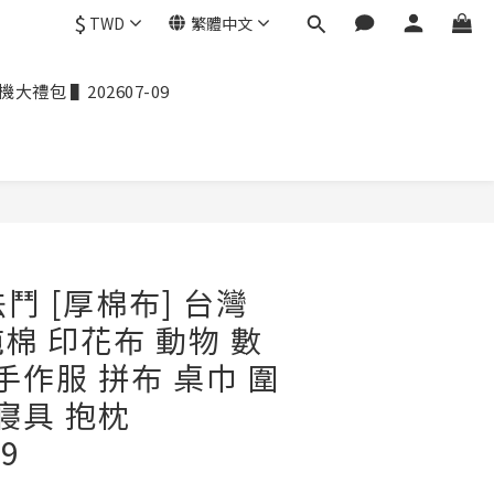
$
TWD
繁體中文
禮包 ▌202607-09
鬥 [厚棉布] 台灣
純棉 印花布 動物 數
手作服 拼布 桌巾 圍
寢具 抱枕
29