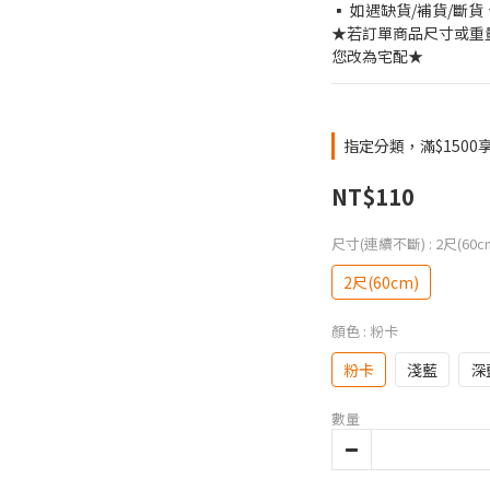
▪ 如遇缺貨/補貨/斷貨
★若訂單商品尺寸或重
您改為宅配★
指定分類，滿$1500
NT$110
尺寸(連續不斷)
: 2尺(60c
2尺(60cm)
顏色
: 粉卡
粉卡
淺藍
深
數量