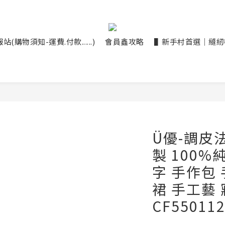
(購物須知-運費.付款......)
會員鑫攻略
▌新手村首選｜縫紉機大
Ü優-調皮法
製 100%
字 手作包 
裙 手工藝 
CF55011