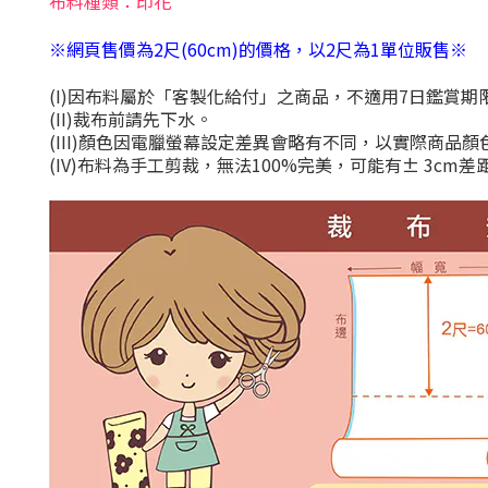
布料種類：印花
※網頁售價為2尺(60cm)的價格，以2尺為1單位販售※
(I)
因布料屬於「客製化給付」之商品，不適用
7
日鑑賞期
(II)
裁布前請先下水。
(III)
顏色因電臘螢幕設定差異會略有不同，以實際商品顏
(IV)
布料為手工剪裁，無法
100%
完美，可能有
± 3cm
差