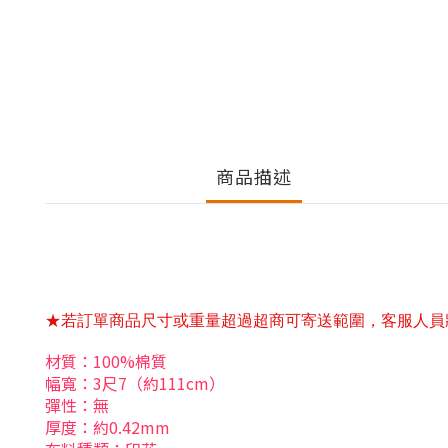
商品描述
★若訂單商品尺寸或重量超過超商可寄送範圍，客服人員
材質：100%棉質
幅寬：3尺7（約111cm）
彈性：無
厚度：約0.42mm