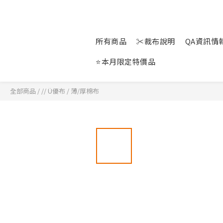
所有商品
✂裁布說明
QA資訊情報站
⭐本月限定特價品
全部商品
/
// Ü優布
/
薄/厚棉布