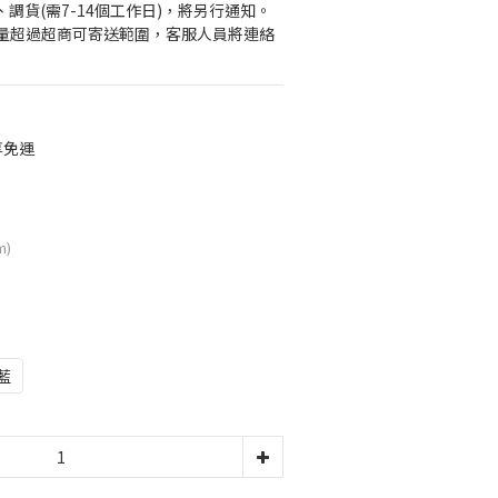
、調貨(需7-14個工作日)，將另行通知。
量超過超商可寄送範圍，客服人員將連絡
享免運
m)
藍