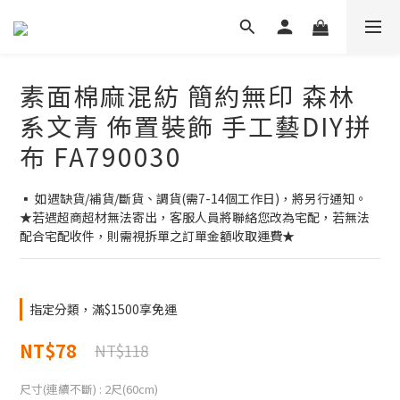
素面棉麻混紡 簡約無印 森林
系文青 佈置裝飾 手工藝DIY拼
布 FA790030
▪ 如遇缺貨/補貨/斷貨、調貨(需7-14個工作日)，將另行通知。
★若遇超商超材無法寄出，客服人員將聯絡您改為宅配，若無法
配合宅配收件，則需視拆單之訂單金額收取運費★
指定分類，滿$1500享免運
NT$78
NT$118
尺寸(連續不斷)
: 2尺(60cm)