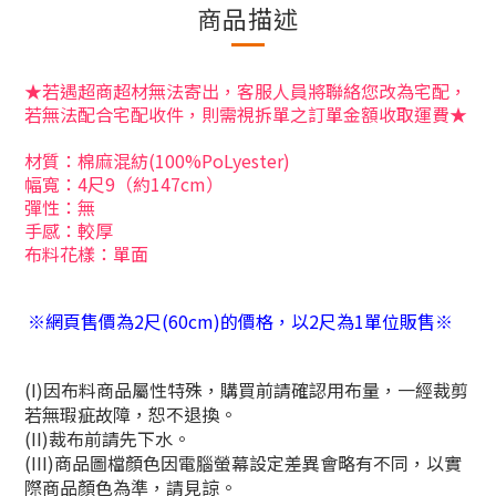
商品描述
★若遇超商超材無法寄出，客服人員將聯絡您改為宅配，
若無法配合宅配收件，則需視拆單之訂單金額收取運費★
材質：棉麻混紡(100%PoLyester)
幅寬：4尺9（約147cm）
彈性：無
手感：較厚
布料花樣：單面
※網頁售價為2尺(60cm)的價格，以2尺為1單位販售※
(I)因布料商品屬性特殊，購買前請確認用布量，一經裁剪
若無瑕疵故障，恕不退換。
(II)裁布前請先下水。
(III)商品圖檔顏色因電腦螢幕設定差異會略有不同，以實
際商品顏色為準，請見諒。