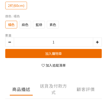
2尺(60cm)
顏色
: 橘色
橘色
麻色
藍綠
紫色
數量
加入購物車
加入追蹤清單
送貨及付款方
商品描述
顧客評價
式