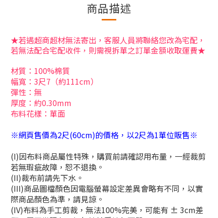
商品描述
★若遇超商超材無法寄出，客服人員將聯絡您改為宅配，
若無法配合宅配收件，則需視拆單之訂單金額收取運費★
材質：100%棉質
幅寬：3尺7（約111cm）
彈性：無
厚度：約0.30mm
布料花樣：單面
※網頁售價為2尺(60cm)的價格，以2尺為1單位販售※
(I)因布料商品屬性特殊，購買前請確認用布量，一經裁剪
若無瑕疵故障，恕不退換。
(II)裁布前請先下水。
(III)商品圖檔顏色因電腦螢幕設定差異會略有不同，以實
際商品顏色為準，請見諒。
(IV)布料為手工剪裁，無法100%完美，可能有 ± 3cm差