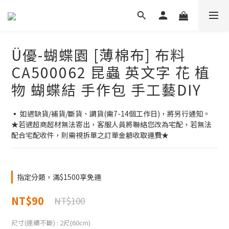
Ü優-蝴蝶園 [薄棉布] 布料
CA500062 昆蟲 英文字 花 植
物 蝴蝶結 手作包 手工藝DIY
▪ 如遇缺貨/補貨/斷貨、調貨(需7-14個工作日)，將另行通知。
★若遇超商超材無法寄出，客服人員將聯絡您改為宅配，若無法
配合宅配收件，則需視拆單之訂單金額收取運費★
指定分類，滿$1500享免運
NT$90
NT$100
尺寸(連續不斷)
: 2尺(60cm)