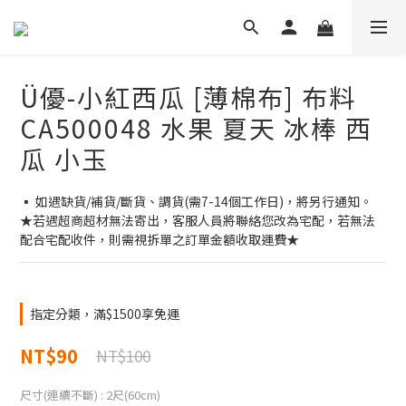
Ü優-小紅西瓜 [薄棉布] 布料
CA500048 水果 夏天 冰棒 西
瓜 小玉
▪ 如遇缺貨/補貨/斷貨、調貨(需7-14個工作日)，將另行通知。
★若遇超商超材無法寄出，客服人員將聯絡您改為宅配，若無法
配合宅配收件，則需視拆單之訂單金額收取運費★
指定分類，滿$1500享免運
NT$90
NT$100
尺寸(連續不斷)
: 2尺(60cm)