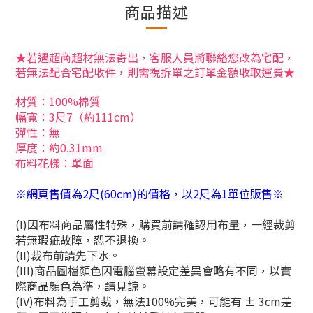
商品描述
★若遇超商超材無法寄出，客服人員將聯絡您改為宅配，
若無法配合宅配收件，則需視拆單之訂單金額收取運費★
材質：100%棉質
幅寬：3尺7（約111cm）
彈性：無
厚度：約0.31mm
布料花樣：單面
※網頁售價為2尺(60cm)的價格，以2尺為1單位販售※
(I)因布料商品屬性特殊，購買前請確認用布量，一經裁剪
若無瑕疵故障，恕不退換。
(II)裁布前請先下水。
(III)商品圖檔顏色因電腦螢幕設定差異會略有不同，以實
際商品顏色為準，請見諒。
(IV)布料為手工剪裁，無法100%完美，可能有 ± 3cm差