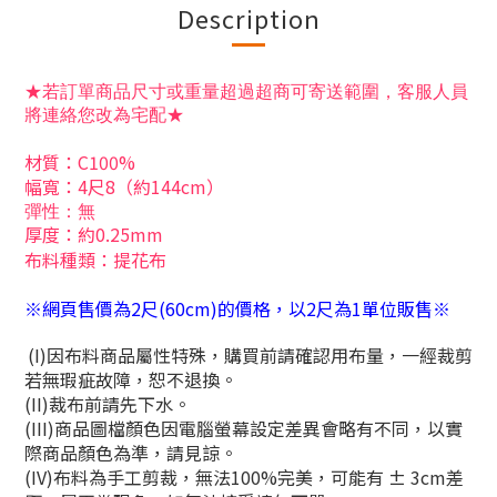
Description
★若訂單商品尺寸或重量超過超商可寄送範圍，客服人員
將連絡您改為宅配★
材質
：C100%
幅寬：4尺8（約144cm）
彈性：無
厚度：約0.25mm
布料種類：提花布
※網頁售價為2尺(60cm)的價格，以2尺為1單位販售※
(I)因布料商品屬性特殊，購買前請確認用布量，一經裁剪
若無瑕疵故障，恕不退換。
(II)裁布前請先下水。
(III)商品圖檔顏色因電腦螢幕設定差異會略有不同，以實
際商品顏色為準，請見諒。
(IV)布料為手工剪裁，無法100%完美，可能有 ± 3cm差