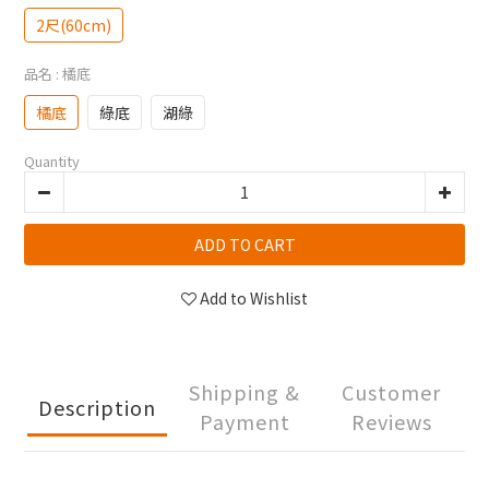
2尺(60cm)
品名
: 橘底
橘底
綠底
湖綠
Quantity
ADD TO CART
Add to Wishlist
Shipping &
Customer
Description
Payment
Reviews