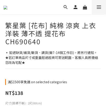
繁星葉 [花布] 純棉 涼爽 上衣
洋裝 薄不透 提花布
CH690640
▪ 如遇缺貨/補貨/斷貨、調貨(需7-14個工作日)，將另行通知。
★若訂單商品尺寸或重量超過超商可寄送範圍，客服人員將連絡
您改為宅配★
滿$1500享免運 on selected categories
NT$138
尺寸(連續不斷)
: 2尺(60cm)