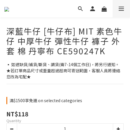
深藍牛仔 [牛仔布] MIT 素色牛
仔 中厚牛仔 彈性牛仔 褲子 外
套 棉 丹寧布 CE590247K
▪ 如遇缺貨/補貨/斷貨、調貨(需7-14個工作日)，將另行通知。
★若訂單商品尺寸或重量超過超商可寄送範圍，客服人員將連絡
您改為宅配★
滿$1500享免運 on selected categories
NT$118
Quantity