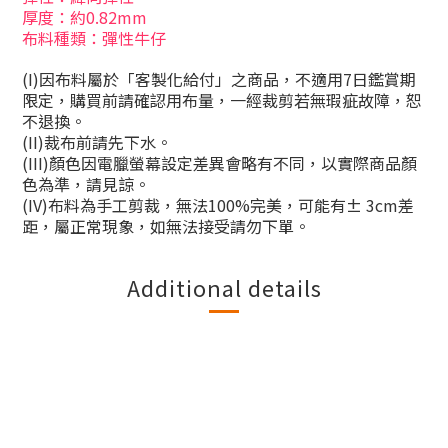
厚度：約0.82mm
布料種類：彈性牛仔
(I)
因布料屬於「客製化給付」之商品，不適用
7
日鑑賞期
限定，購買前請確認用布量，一經裁剪若無瑕疵故障，恕
不退換。
(II)
裁布前請先下水。
(III)
顏色因電臘螢幕設定差異會略有不同，以實際商品顏
色為準，請見諒。
(IV)
布料為手工剪裁，無法
100%
完美，可能有
± 3cm
差
距，屬正常現象，如無法接受請勿下單。
Additional details