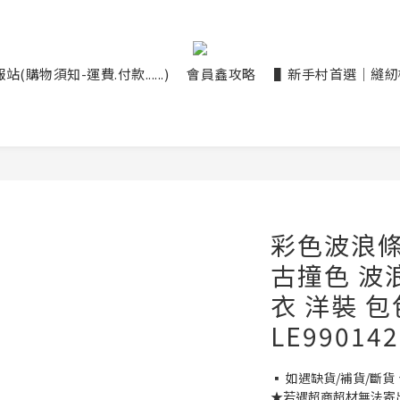
(購物須知-運費.付款......)
會員鑫攻略
▌新手村首選｜縫紉機大
彩色波浪條紋
古撞色 波
衣 洋裝 
LE99014
▪ 如遇缺貨/補貨/斷貨
★若遇超商超材無法寄