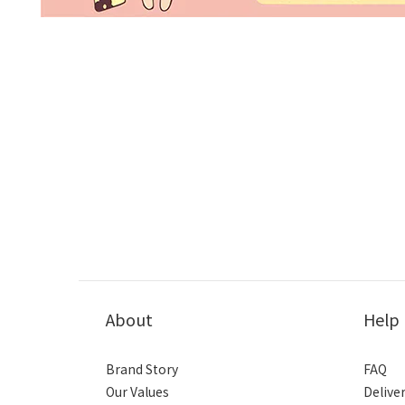
About
Help
Brand Story
FAQ
Our Values
Delive