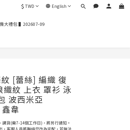
$
TWD
English
禮包 ▌202607-09
 [蕾絲] 編織 復
浪織紋 上衣 罩衫 泳
包包 波西米亞
2 鑫韋
、調貨(需7-14個工作日)，將另行通知。
出，客服人員將聯絡您改為宅配，若無法