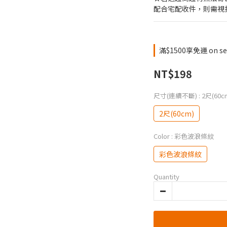
配合宅配收件，則需視
滿$1500享免運 on sele
NT$198
尺寸(連續不斷)
: 2尺(60c
2尺(60cm)
Color
: 彩色波浪條紋
彩色波浪條紋
Quantity