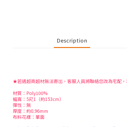
Description
★若遇超商超材無法寄出，客服人員將聯絡您改為宅配，
材質：Poly100%
幅寬：5尺1（約153cm）
彈性：無
厚度：約0.96mm
布料花樣：單面