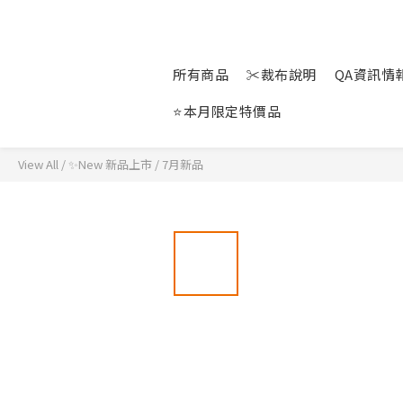
所有商品
✂裁布說明
QA資訊情報站
⭐本月限定特價品
View All
/
✨New 新品上市
/
7月新品