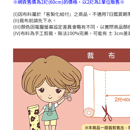
※網頁售價為2尺(60cm)的價格，以2尺為1單位販售※
(I)因布料屬於「客製化給付」之商品，不適用7日鑑賞
(II)裁布前請先下水。
(III)顏色因電臘螢幕設定差異會略有不同，以實際商品
(IV)布料為手工剪裁，無法100%完美，可能有 ± 3