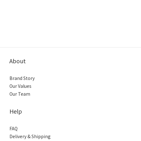
About
Brand Story
Our Values
Our Team
Help
FAQ
Delivery & Shipping