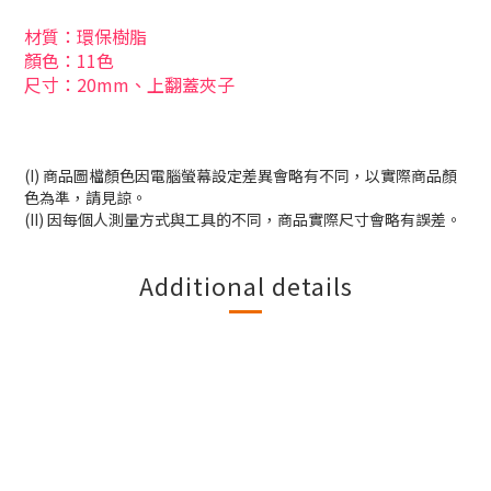
材質
：環保樹脂
顏色：11色
尺寸
：20mm、上翻蓋夾子
(I) 商品圖檔顏色因電腦螢幕設定差異會略有不同，以實際商品顏
色為準，請見諒。
(II) 因每個人測量方式與工具的不同，商品實際尺寸會略有誤差。
Additional details