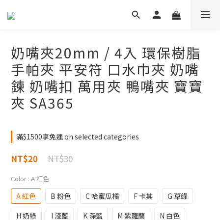
奶嘴夾20mm / 4入 環保樹脂
手帕夾 平安符 口水巾夾 奶嘴
鍊 奶嘴扣 萬用夾 鴨嘴夾 寶寶
夾 SA365
滿$1500享免運 on selected categories
NT$30
NT$20
Color
: A 紅色
A 紅色
B 粉色
C 哈蜜瓜橘
F 卡其
G 草綠
H 奶綠
I 淺藍
K 深藍
M 紫羅蘭
N 白色