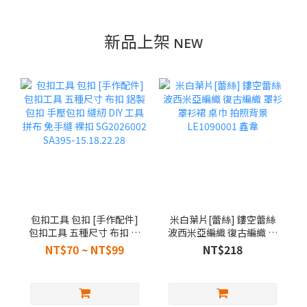
新品上架 ɴᴇᴡ
包扣工具 包扣 [手作配件]
米白葉片[蕾絲] 鏤空蕾絲
包扣工具 五種尺寸 布扣 鋁
波西米亞編織 復古編織 罩
製包扣 手壓包扣 縫紉 DIY
衫 罩衫裙 桌巾 拍照背景
NT$70 ~ NT$99
NT$218
工具 拼布 免手縫 裸扣
LE1090001 鑫韋
SG2026002 SA395-
15.18.22.28