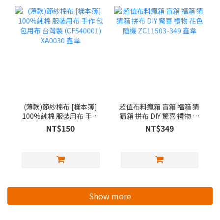
(薄款)節紗棉布 [樣本簿]
超值布料瘋箱 盲箱 福箱 猜
100%純棉 服裝用布 手作
猜箱 拼布 DIY 驚喜 禮物 花
包包用布 台灣製
色隨機 ZC11503-349 鑫韋
NT$150
NT$349
(CF540001) XA0030 鑫韋
Show more