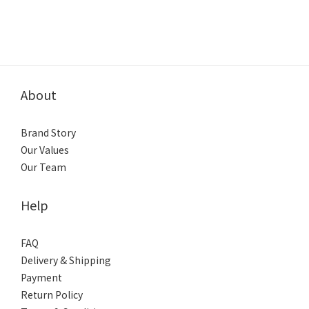
About
Brand Story
Our Values
Our Team
Help
FAQ
Delivery & Shipping
Payment
Return Policy