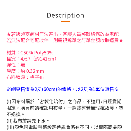
Description
★若遇超商超材無法寄出，客服人員將聯絡您改為宅配，
若無法配合宅配收件，則需視拆單之訂單金額收取運費★
材質：C50% Poly50%
幅寬：4尺7（約141cm）
彈性：無
厚度：約 0.32mm
布料種類：格子布
※網頁售價為2尺(60cm)的價格，以2尺為1單位販售※
(I)因布料屬於「客製化給付」之商品，不適用7日鑑賞期
限定，購買前請確認用布量，一經裁剪若無瑕疵故障，恕
不退換。
(II)裁布前請先下水。
(III)顏色因電臘螢幕設定差異會略有不同，以實際商品顏