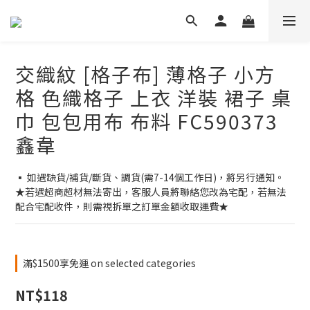
交織紋 [格子布] 薄格子 小方
格 色織格子 上衣 洋裝 裙子 桌
巾 包包用布 布料 FC590373
鑫韋
▪ 如遇缺貨/補貨/斷貨、調貨(需7-14個工作日)，將另行通知。
★若遇超商超材無法寄出，客服人員將聯絡您改為宅配，若無法
配合宅配收件，則需視拆單之訂單金額收取運費★
滿$1500享免運 on selected categories
NT$118