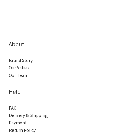
About
Brand Story
Our Values
Our Team
Help
FAQ
Delivery & Shipping
Payment
Return Policy