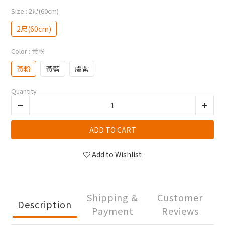
Size
: 2尺(60cm)
2尺(60cm)
Color
: 黃粉
黃粉
黃藍
膚紫
Quantity
ADD TO CART
Add to Wishlist
Shipping &
Customer
Description
Payment
Reviews