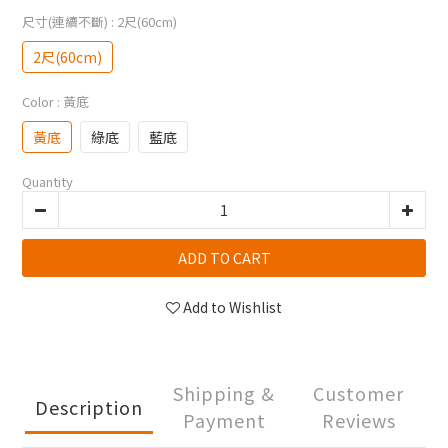
尺寸(連續不斷)
: 2尺(60cm)
2尺(60cm)
Color
: 黃底
黃底
綠底
藍底
Quantity
ADD TO CART
Add to Wishlist
Shipping &
Customer
Description
Payment
Reviews