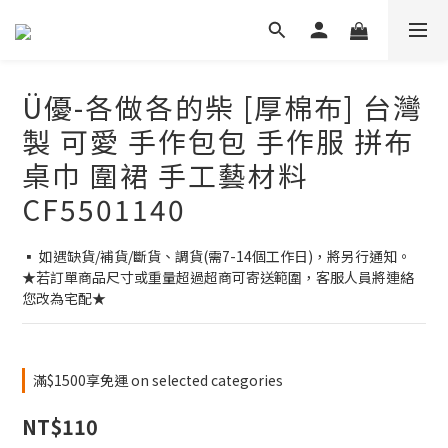
Ü優-各做各的柴 [厚棉布] 台灣
製 可愛 手作包包 手作服 拼布
桌巾 圍裙 手工藝材料
CF5501140
▪ 如遇缺貨/補貨/斷貨、調貨(需7-14個工作日)，將另行通知。
★若訂單商品尺寸或重量超過超商可寄送範圍，客服人員將連絡
您改為宅配★
滿$1500享免運 on selected categories
NT$110