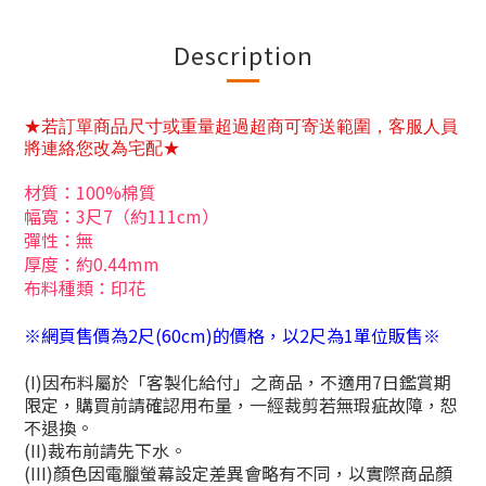
Description
★若訂單商品尺寸或重量超過超商可寄送範圍，客服人員
將連絡您改為宅配★
材質：100%棉質
幅寬：3尺7（約111cm）
彈性：無
厚度：約0.44mm
布料種類：印花
※網頁售價為2尺(60cm)的價格，以2尺為1單位販售※
(I)
因布料屬於「客製化給付」之商品，不適用
7
日鑑賞期
限定，購買前請確認用布量，一經裁剪若無瑕疵故障，恕
不退換。
(II)
裁布前請先下水。
(III)
顏色因電臘螢幕設定差異會略有不同，以實際商品顏