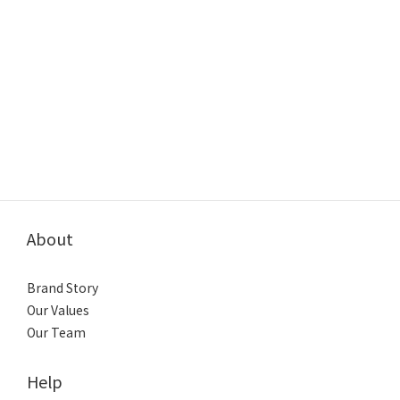
About
Brand Story
Our Values
Our Team
Help