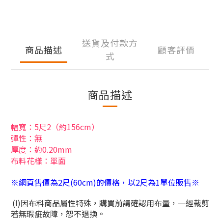
送貨及付款方
商品描述
顧客評價
式
商品描述
幅寬：5尺2（約156cm）
彈性：無
厚度：約0.20mm
布料花樣：單面
※網頁售價為2尺(60cm)的價格，以2尺為1單位販售※
(I)因布料商品屬性特殊，購買前請確認用布量，一經裁剪
若無瑕疵故障，恕不退換。