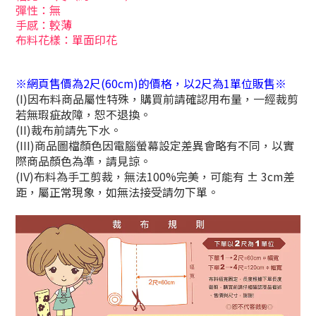
彈性：無
手感：較薄
布料花樣：單面印花
※網頁售價為2尺(60cm)的價格，以2尺為1單位販售※
(I)因布料商品屬性特殊，購買前請確認用布量，一經裁剪
若無瑕疵故障，恕不退換。
(II)裁布前請先下水。
(III)商品圖檔顏色因電腦螢幕設定差異會略有不同，以實
際商品顏色為準，請見諒。
(IV)布料為手工剪裁，無法100%完美，可能有 ± 3cm差
距，屬正常現象，如無法接受請勿下單。