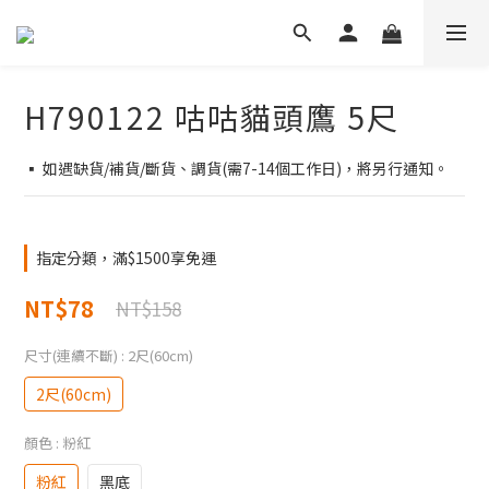
H790122 咕咕貓頭鷹 5尺
▪ 如遇缺貨/補貨/斷貨、調貨(需7-14個工作日)，將另行通知。
指定分類，滿$1500享免運
NT$78
NT$158
尺寸(連續不斷)
: 2尺(60cm)
2尺(60cm)
顏色
: 粉紅
粉紅
黑底