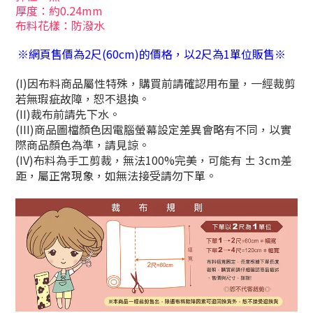
厚度：約0.24mm
布料花樣：防潑水
※網頁售價為2尺(60cm)的價格，以2尺為1單位販售※
(I)因布料商品屬性特殊，購買前請確認用布量，一經裁剪
若無瑕疵故障，恕不退換。
(II)裁布前請先下水。
(III)商品圖檔顏色因電腦螢幕設定差異會略有不同，以實
際商品顏色為準，請見諒。
(IV)布料為手工剪裁，無法100%完美，可能有 ± 3cm差
距，屬正常現象，如無法接受請勿下單。