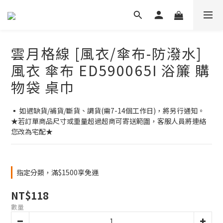
雲月格線 [風衣/傘布-防潑水]
風衣 傘布 ED590065I 浴簾 購
物袋 桌巾
▪ 如遇缺貨/補貨/斷貨、調貨(需7-14個工作日)，將另行通知。
★若訂單商品尺寸或重量超過超商可寄送範圍，客服人員將連絡
您改為宅配★
指定分類，滿$1500享免運
NT$118
數量