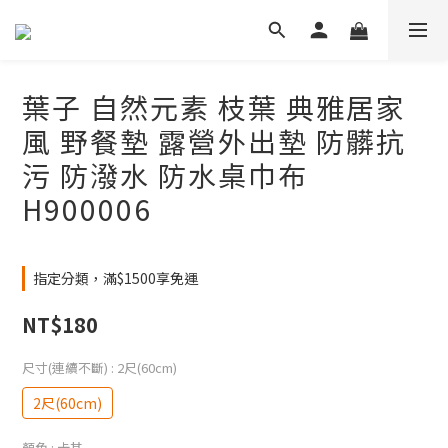
葉子 自然元素 枝葉 典雅居家
風 野餐墊 露營外出墊 防髒抗
污 防潑水 防水桌巾布
H900006
指定分類，滿$1500享免運
NT$180
尺寸(連續不斷)
: 2尺(60cm)
2尺(60cm)
顏色
: 卡其