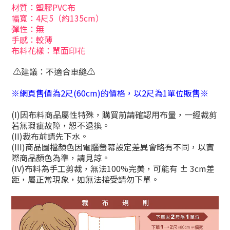
材質：塑膠PVC布
幅寬：4尺5（約135cm）
彈性：無
手感：較薄
布料花樣：單面印花
⚠建議：不適合車縫⚠
※網頁售價為2尺(60cm)的價格，以2尺為1單位販售※
(I)因布料商品屬性特殊，購買前請確認用布量，一經裁剪
若無瑕疵故障，恕不退換。
(II)裁布前請先下水。
(III)商品圖檔顏色因電腦螢幕設定差異會略有不同，以實
際商品顏色為準，請見諒。
(IV)布料為手工剪裁，無法100%完美，可能有 ± 3cm差
距，屬正常現象，如無法接受請勿下單。