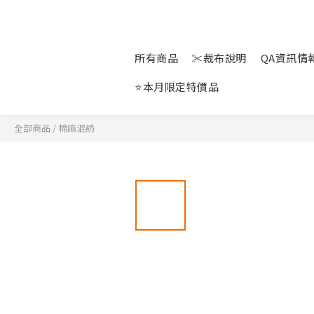
所有商品
✂裁布說明
QA資訊情報站
⭐本月限定特價品
全部商品
/
棉麻混紡