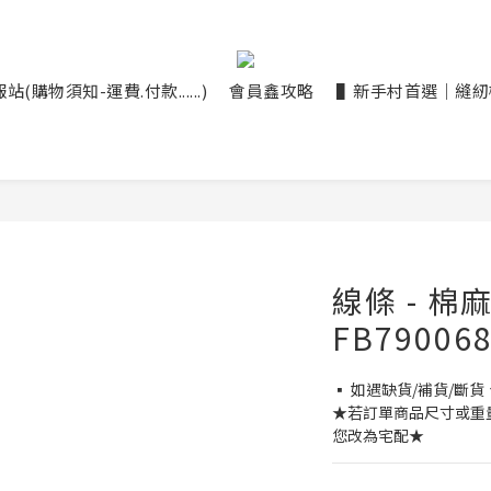
(購物須知-運費.付款......)
會員鑫攻略
▌新手村首選｜縫紉機大
線條 - 棉
FB79006
▪ 如遇缺貨/補貨/斷貨
★若訂單商品尺寸或重
您改為宅配★