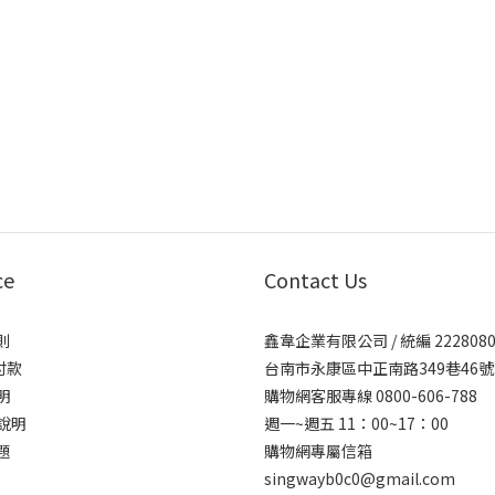
ce
Contact Us
則
鑫韋企業有限公司 / 統編 2228080
付款
台南市永康區中正南路349巷46號
明
購物網客服專線 0800-606-788
說明
週一~週五 11：00~17：00
題
購物網專屬信箱
singwayb0c0@gmail.com