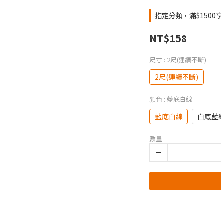
指定分類，滿$1500
NT$158
尺寸
: 2尺(連續不斷)
2尺(連續不斷)
顏色
: 藍底白線
藍底白線
白底藍
數量