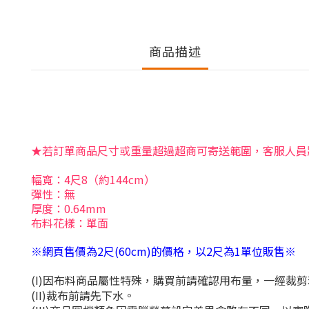
商品描述
★若訂單商品尺寸或重量超過超商可寄送範圍，客服人員
幅寬：4尺8（約144cm）
彈性：無
厚度
：0.64mm
布料花樣：單面
※網頁售價為2尺(60cm)的價格，以2尺為1單位販售※
(I)因布料商品屬性特殊，購買前請確認用布量，一經裁
(II)裁布前請先下水。