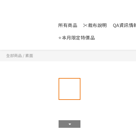
所有商品
✂裁布說明
QA資訊情報站
⭐本月限定特價品
全部商品
/
素面