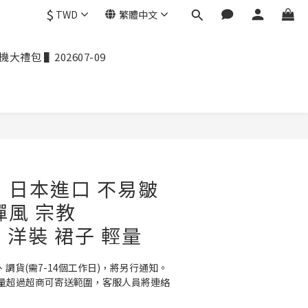
$
TWD
繁體中文
禮包 ▌202607-09
] 日本進口 不易皺
禪風 宗教
Q 洋裝 裙子 輕量
、調貨(需7-14個工作日)，將另行通知。
量超過超商可寄送範圍，客服人員將連絡