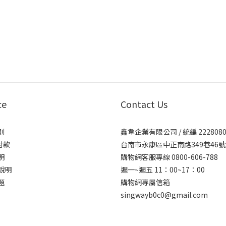
ce
Contact Us
則
鑫韋企業有限公司 / 統編 2228080
付款
台南市永康區中正南路349巷46號
明
購物網客服專線 0800-606-788
說明
週一~週五 11：00~17：00
題
購物網專屬信箱
singwayb0c0@gmail.com