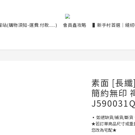
(購物須知-運費.付款......)
會員鑫攻略
▌新手村首選｜縫紉機大
素面 [長纖
簡約無印 
J590031
▪ 如遇缺貨/補貨/斷貨
★若訂單商品尺寸或重
您改為宅配★