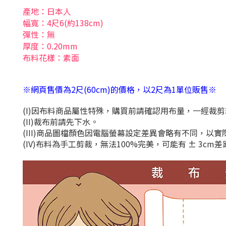
產地
：日本人
幅寬：4尺6(約138cm)
彈性：無
厚度：0.20mm
布料花樣：素面
※網頁售價為2尺(60cm)的價格，以2尺為1單位販售※
(I)因布料商品屬性特殊，購買前請確認用布量，一經裁
(II)裁布前請先下水。
(III)商品圖檔顏色因電腦螢幕設定差異會略有不同，以
(IV)布料為手工剪裁，無法100%完美，可能有 ± 3