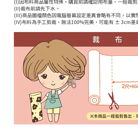
(I)因布料商品屬性特殊，購買前請確認用布量，一經裁
(II)裁布前請先下水。
(III)商品圖檔顏色因電腦螢幕設定差異會略有不同，以
(IV)布料為手工剪裁，無法100%完美，可能有 ± 3