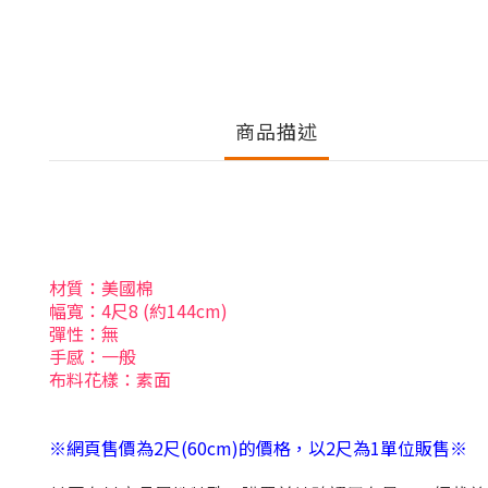
商品描述
材質：美國棉
幅寬：4尺8 (約144cm)
彈性：無
手感：一般
布料花樣：素面
※網頁售價為2尺(60cm)的價格，以2尺為1單位販售※