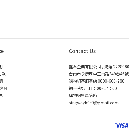
ce
Contact Us
則
鑫韋企業有限公司 / 統編 2228080
付款
台南市永康區中正南路349巷46號
明
購物網客服專線 0800-606-788
說明
週一~週五 11：00~17：00
題
購物網專屬信箱
singwayb0c0@gmail.com