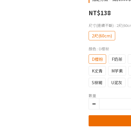
NT$138
尺寸(連續不斷)
: 2尺(60c
2尺(60cm)
顏色
: D櫻粉
D櫻粉
F奶茶
K丈青
M芋紫
S棕褐
U泥灰
數量