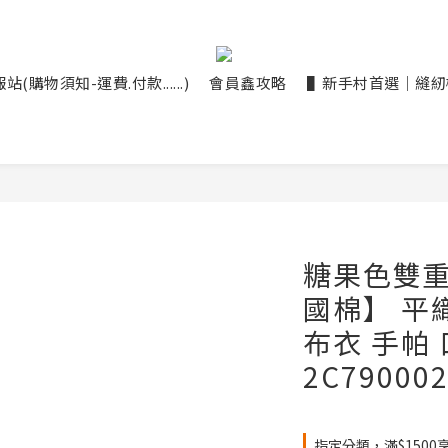
(購物須知-運費.付款......)
會員鑫攻略
▌新手村首選｜縫紉機大
糖果色雙重
國棉】 平
布衣 手帕
2C79000
指定分類，滿$1500