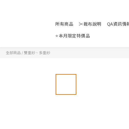
所有商品
✂裁布說明
QA資訊情報站
⭐本月限定特價品
全部商品
/
雙重紗、多重紗