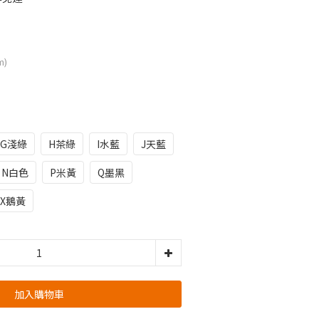
m)
G淺綠
H茶綠
I水藍
J天藍
N白色
P米黃
Q墨黑
X鵝黃
加入購物車