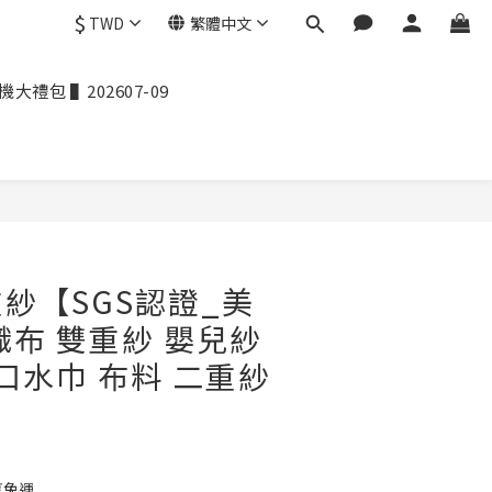
$
TWD
繁體中文
禮包 ▌202607-09
紗【SGS認證_美
織布 雙重紗 嬰兒紗
 口水巾 布料 二重紗
2
享免運