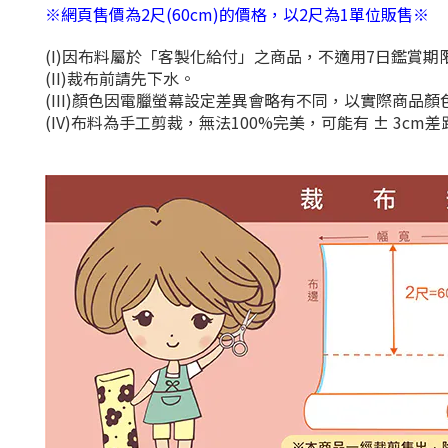
※網頁售價為2尺(60cm)的價格，以2尺為1單位販售※
(I)因布料屬於「客製化給付」之商品，不適用7日鑑賞
(II)裁布前請先下水。
(III)顏色因電臘螢幕設定差異會略有不同，以實際商品
(IV)布料為手工剪裁，無法100%完美，可能有 ± 3