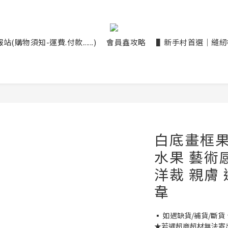
(購物須知-運費.付款......)
會員鑫攻略
▌新手村首選｜縫紉機大
白底畫框果實
水果 藝術
洋裁 親膚 透
韋
▪ 如遇缺貨/補貨/斷貨
★若遇超商超材無法寄