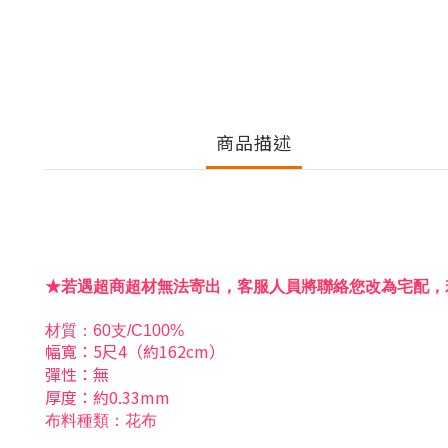
商品描述
★若遇超商超材無法寄出，客服人員將聯絡您改為宅配，
材質
：
60支/C100%
幅寬：5尺4（約162cm）
彈性：無
厚度：約0.33mm
布料種類：花布