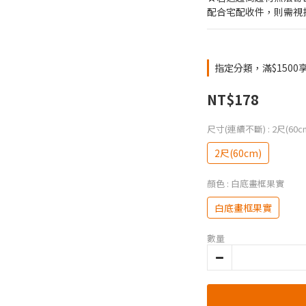
配合宅配收件，則需視
指定分類，滿$1500
NT$178
尺寸(連續不斷)
: 2尺(60c
2尺(60cm)
顏色
: 白底畫框果實
白底畫框果實
數量