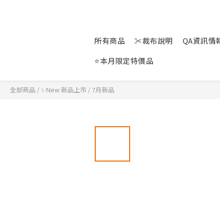
所有商品
✂裁布說明
QA資訊情報站
⭐本月限定特價品
全部商品
/
✨New 新品上市
/
7月新品