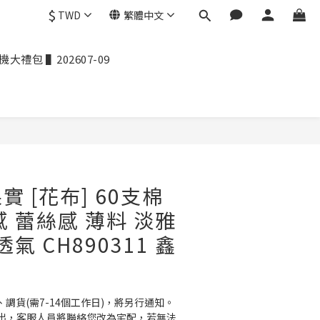
$
TWD
繁體中文
禮包 ▌202607-09
 [花布] 60支棉
感 蕾絲感 薄料 淡雅
氣 CH890311 鑫
、調貨(需7-14個工作日)，將另行通知。
出，客服人員將聯絡您改為宅配，若無法