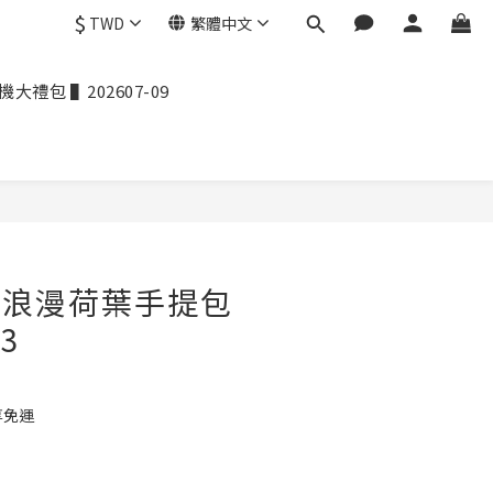
$
TWD
繁體中文
禮包 ▌202607-09
- 浪漫荷葉手提包
03
享免運