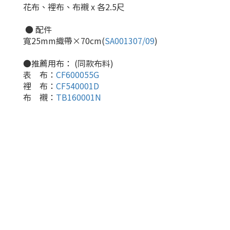
花布、裡布、布襯 x 各2.5尺
● 配件
寬25mm織帶×70cm(
SA001307/09
)
●推薦用布： (同款布料)
表 布：
CF600055G
裡 布
：
CF540001D
布 襯：
TB160001N