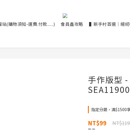
(購物須知-運費.付款......)
會員鑫攻略
▌新手村首選｜縫紉機大
手作版型 
SEA1190
指定分類，滿$1500
NT$99
NT$119
數量