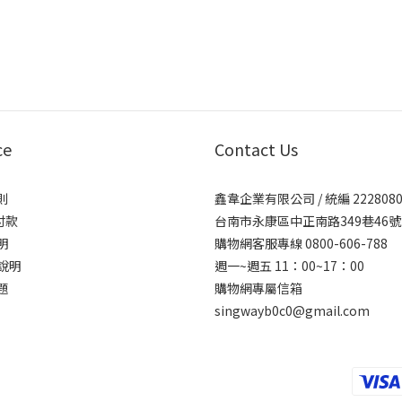
ce
Contact Us
則
鑫韋企業有限公司 / 統編 2228080
付款
台南市永康區中正南路349巷46號
明
購物網客服專線 0800-606-788
說明
週一~週五 11：00~17：00
題
購物網專屬信箱
singwayb0c0@gmail.com