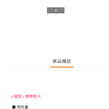
商品描述
v 版型 v 教學影片
● 用布量