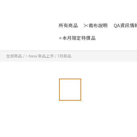
所有商品
✂裁布說明
QA資訊情報站
⭐本月限定特價品
全部商品
/
✨New 新品上市
/
7月新品