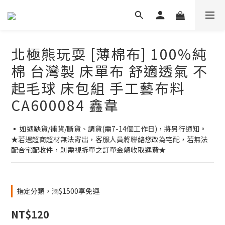
北極熊玩耍 [薄棉布] 100%純
棉 台灣製 床單布 舒適透氣 不
起毛球 床包組 手工藝布料
CA600084 鑫韋
▪ 如遇缺貨/補貨/斷貨、調貨(需7-14個工作日)，將另行通知。
★若遇超商超材無法寄出，客服人員將聯絡您改為宅配，若無法
配合宅配收件，則需視拆單之訂單金額收取運費★
指定分類，滿$1500享免運
NT$120