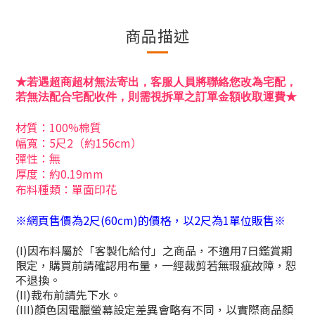
商品描述
★若遇超商超材無法寄出，客服人員將聯絡您改為宅配，
若無法配合宅配收件，則需視拆單之訂單金額收取運費★
材質：100%棉質
幅寬：5尺2（約156cm）
彈性：無
厚度：約0.19mm
布料種類：單面印花
※網頁售價為2尺(60cm)的價格，以2尺為1單位販售※
(I)
因布料屬於「客製化給付」之商品，不適用
7
日鑑賞期
限定，購買前請確認用布量，一經裁剪若無瑕疵故障，恕
不退換。
(II)
裁布前請先下水。
(III)
顏色因電臘螢幕設定差異會略有不同，以實際商品顏