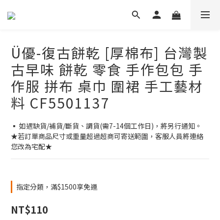
Ü優-復古餅乾 [厚棉布] 台灣製
古早味 餅乾 零食 手作包包 手
作服 拼布 桌巾 圍裙 手工藝材
料 CF5501137
▪ 如遇缺貨/補貨/斷貨、調貨(需7-14個工作日)，將另行通知。
★若訂單商品尺寸或重量超過超商可寄送範圍，客服人員將連絡
您改為宅配★
指定分類，滿$1500享免運
NT$110