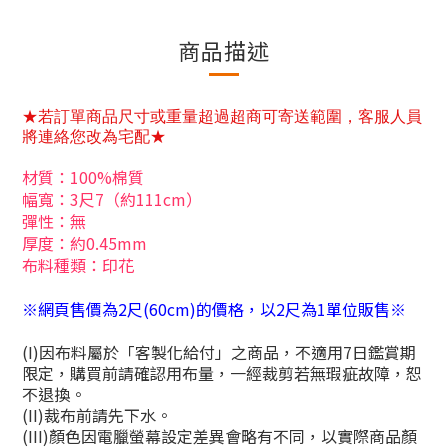
商品描述
★若訂單商品尺寸或重量超過超商可寄送範圍，客服人員
將連絡您改為宅配★
材質：100%棉質
幅寬：3尺7（約111cm）
彈性：無
厚度：約0.45mm
布料種類：印花
※網頁售價為2尺(60cm)的價格，以2尺為1單位販售※
(I)
因布料屬於「客製化給付」之商品，不適用
7
日鑑賞期
限定，購買前請確認用布量，一經裁剪若無瑕疵故障，恕
不退換。
(II)
裁布前請先下水。
(III)
顏色因電臘螢幕設定差異會略有不同，以實際商品顏